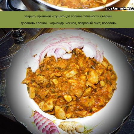
закрыть крышкой и тушить до полной готовности къарын.
Добавить специи - кориандр, чеснок, лавровый лист, посолить