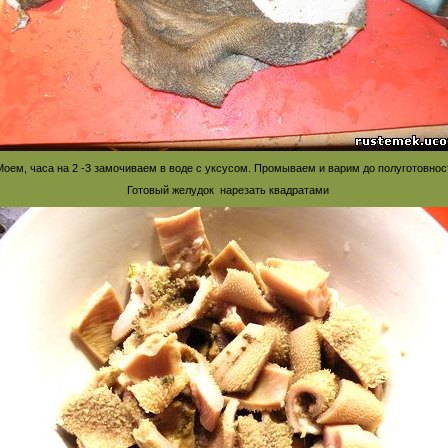
Моем, часа на 2 -3 замочиваем в воде с уксусом. Промываем и варим до полуготовнос
Готовый желудок нарезать квадратами