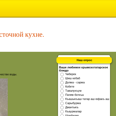
сточной кухне.
Наш опрос
Ваше любимое крымскотатарское
блюдо
Чиберек
честве воды.
Шиш кебаб
Долма - сарма
Кобете
Тавалукъум
Пиляв-боткъа
Къашыкъаш-татар аш-юфакъ аш
Сарыбурма
Джантыкъ
Къаурмалар
Шорбалар