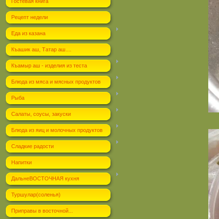
Гостевая книга
Рецепт недели
Еда из казана
Къашик аш, Татар аш....
Къамыр аш - изделия из теста
Блюда из мяса и мясных продуктов
Рыба
Салаты, соусы, закуски
Блюда из яиц и молочных продуктов
Сладкие радости
Напитки
ДальнеВОСТОЧНАЯ кухня
Туршулар(соленья)
Приправы в восточной...