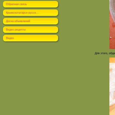
Обратная связь
Крымскотатарск-русск...
Доска объявлений
Видео рецепты
Видео
Для этого, об