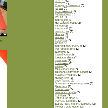
Чиберек
(3)
Холодец - Пельзиме
(3)
priprav
(3)
Гуль татлысы
(3)
долма сарма
(3)
Кук-си
(2)
Дорткесме
(2)
Ногъайский борщ
(2)
лагман
(2)
Къалакъай
(2)
полуостров
(2)
Наврез
(2)
кимчхи
(2)
Къуйрукъ
(2)
ти.
Салма
(2)
Дерткошелли къатмер
(2)
Ресторан в Вене
(2)
Домляма
(2)
СарыБурма
(2)
Къын шорбасы
(2)
приправы
(2)
Къайнатма
(2)
чимча
(2)
Мысырбогъдай
(2)
Джеваль Евпатория Кезлев
(2)
Къарпыз туршусы
(2)
мерджимек
(2)
соус Тартар
(2)
Эримчик къадын - портулак
(2)
Джантыкъ
(2)
Къызартма
(2)
Томалакъ шорба
(2)
Къаурма
(2)
Запеченое мясо
(2)
къатыкъ шорбасы
(2)
Ешиль юзум япракъ сармасы
(2)
Mother’s Little Helper
(2)