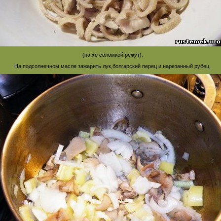
(на хе соломкой режут).
На подсолнечном масле зажарить лук,болгарский перец и нарезанный рубец,