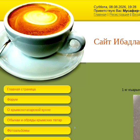
Суббота, 08.08.2026, 19:28
Приветствую Вас
Мусафир-
Главная
|
Регистрация
|
Вход
Сайт Ибадла
Главная страница
1 кг къары
Форум
О крымскотатарской кухне
Обычаи и обряды крымских татар
Фотоальбомы