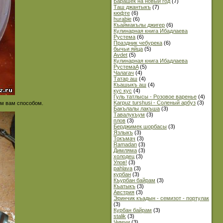
Барашек на новый год
(7)
Таш джантыкъ
(7)
кюфте
(6)
hurabie
(6)
Къаймакълы джигер
(6)
Кулинарная книга Ибадлаева
Рустема
(6)
Праздник чебурека
(6)
бычьи яйца
(5)
Avdet
(5)
Кулинарная книга Ибадлаева
РустемаA
(5)
Чалагач
(4)
Татар аш
(4)
Къашыкъ аш
(4)
кус кус
(4)
Гуль татлысы - Розовое варенье
(4)
Karpuz turshusi - Cоленый арбуз
(3)
ым вам способом.
Бакълалы лакъша
(3)
Тавалукъум
(3)
плов
(3)
Берджимек шорбасы
(3)
Язлыкъ
(3)
Токъмач
(3)
Ramadan
(3)
Димляма
(3)
холодец
(3)
Улов!
(3)
pahlava
(3)
курбан
(3)
Къурбан байрам
(3)
Къатыкъ
(3)
Австрия
(3)
Эринчик къадын - семизот - портулак
(3)
Курбан байрам
(3)
stalik
(3)
Чимчи
(3)