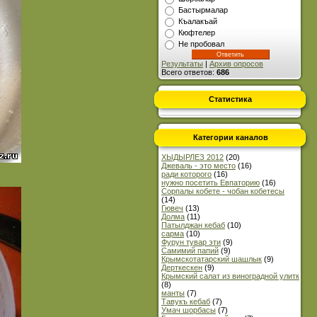
Бастырмалар
Къалакъай
Кюфтелер
Не пробовал
Результаты
|
Архив опросов
Всего ответов:
686
Статистика
Категории каналов
ХЫДЫРЛЕЗ 2012
(20)
Джеваль - это место
(16)
ради которого
(16)
нужно посетить Евпаторию
(16)
Сорпалы кобете - чобан кобетесы
(14)
Гювеч
(13)
Долма
(11)
Патылджан кебаб
(10)
сарма
(10)
Фурун тувар эти
(9)
Самимий папий
(9)
Крымскотатарский шашлык
(9)
Дерткескен
(9)
Крымский салат из виноградной улитк
(8)
манты
(7)
Тавукъ кебаб
(7)
Умач шорбасы
(7)