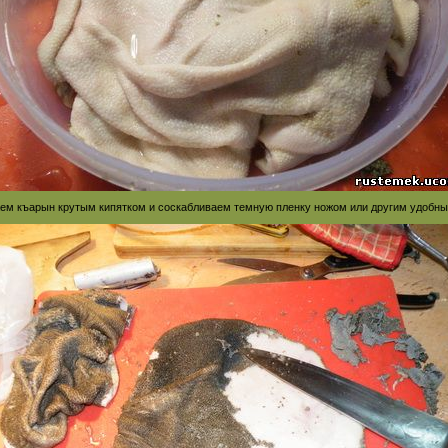
даем къарын крутым кипятком и соскабливаем темную пленку ножом или другим удобн