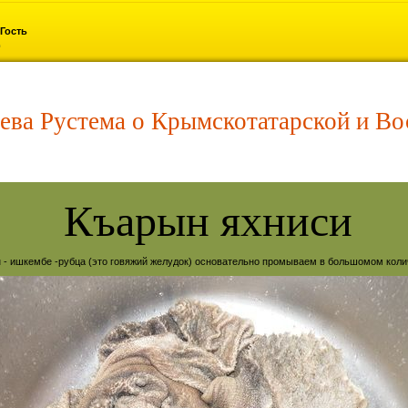
Гость
ева Рустема о Крымскотатарской и Во
Къарын яхниси
н - ишкембе -рубца (это говяжий желудок) основательно промываем в большомом коли