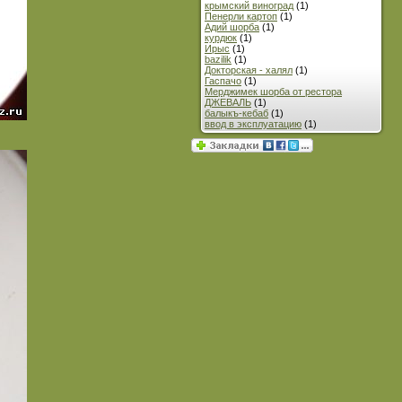
крымский виноград
(1)
Пенерли картоп
(1)
Адий шорба
(1)
курдюк
(1)
Ирыс
(1)
bazilik
(1)
Докторская - халял
(1)
Гаспачо
(1)
Мерджимек шорба от рестора
ДЖЕВАЛЬ
(1)
балыкъ-кебаб
(1)
ввод в эксплуатацию
(1)