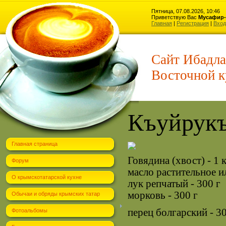
Пятница, 07.08.2026, 10:46
Приветствую Вас
Мусафир-
Главная
|
Регистрация
|
Вход
Сайт Ибадла
Восточной к
Къуйрукъ
Главная страница
Говядина (хвост) - 1 
Форум
масло растительное и
О крымскотатарской кухне
лук репчатый - 300 г
морковь - 300 г
Обычаи и обряды крымских татар
перец болгарский - 3
Фотоальбомы