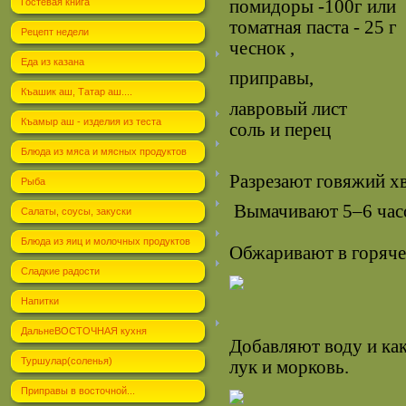
помидоры -100г или
Гостевая книга
томатная паста - 25 г
Рецепт недели
чеснок ,
Еда из казана
приправы,
Къашик аш, Татар аш....
лавровый лист
Къамыр аш - изделия из теста
соль и перец
Блюда из мяса и мясных продуктов
Разрезают говяжий хв
Рыба
Вымачивают 5–6 часо
Салаты, соусы, закуски
Блюда из яиц и молочных продуктов
Обжаривают в горяче
Сладкие радости
Напитки
ДальнеВОСТОЧНАЯ кухня
Добавляют воду и ка
Туршулар(соленья)
лук и морковь.
Приправы в восточной...