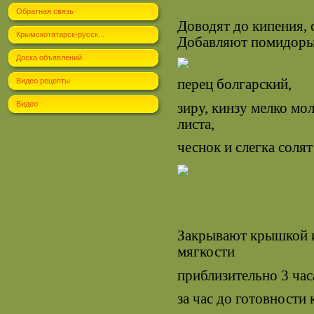
Обратная связь
Доводят до кипения,
Крымскотатарск-русск...
Добавляют помидоры 
Доска объявлений
перец болгарский,
Видео рецепты
Видео
зиру, кинзу мелко мо
листа,
чеснок и слегка солят
Закрывают крышкой и
мягкости
приблизительно 3 час
за час до готовности