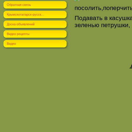
Обратная связь
посолить,поперчить
Крымскотатарск-русск...
Подавать в касушк
зеленью петрушки, 
Доска объявлений
Видео рецепты
Видео