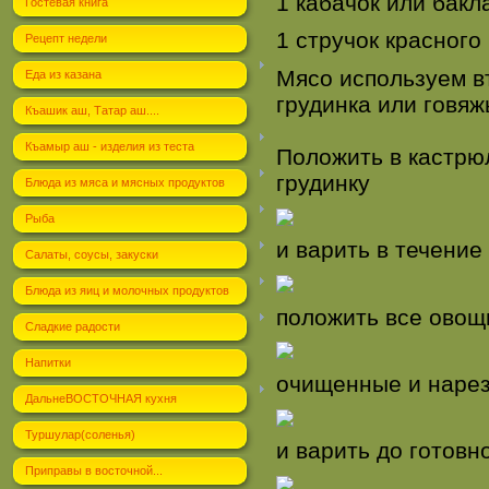
1 кабачок или бакл
Гостевая книга
1 стручок красного 
Рецепт недели
Мясо используем вт
Еда из казана
грудинка или говяж
Къашик аш, Татар аш....
Къамыр аш - изделия из теста
Положить в кастрю
грудинку
Блюда из мяса и мясных продуктов
Рыба
и варить в течение
Салаты, соусы, закуски
Блюда из яиц и молочных продуктов
положить все овощ
Сладкие радости
Напитки
очищенные и нарез
ДальнеВОСТОЧНАЯ кухня
Туршулар(соленья)
и варить до готовн
Приправы в восточной...