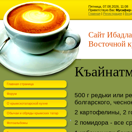
Пятница, 07.08.2026, 11:08
Приветствую Вас
Мусафир-
Главная
|
Регистрация
|
Вход
Сайт Ибадла
Восточной к
Къайнат
Главная страница
500 г редьки или р
Форум
болгарского, чеснок
О крымскотатарской кухне
2 картофелины, 2 г
Обычаи и обряды крымских татар
2 помидора - все с
Фотоальбомы