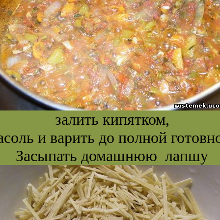
залить кипятком,
асоль и варить до полной готовн
Засыпать домашнюю лапшу