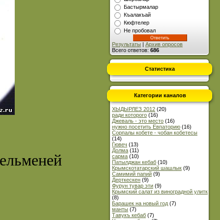
Бастырмалар
Къалакъай
Кюфтелер
Не пробовал
Результаты
|
Архив опросов
Всего ответов:
686
Статистика
Категории каналов
ХЫДЫРЛЕЗ 2012
(20)
ради которого
(16)
Джеваль - это место
(16)
нужно посетить Евпаторию
(16)
Сорпалы кобете - чобан кобетесы
(14)
Гювеч
(13)
Долма
(11)
пельменей
сарма
(10)
Патылджан кебаб
(10)
Крымскотатарский шашлык
(9)
Самимий папий
(9)
Дерткескен
(9)
Фурун тувар эти
(9)
Крымский салат из виноградной улитк
(8)
Барашек на новый год
(7)
манты
(7)
Тавукъ кебаб
(7)