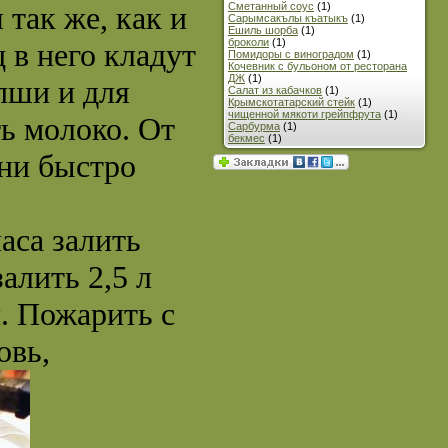
 так же, как и
Сметанный соус
(1)
Сарымсакълы къатыкъ
(1)
Ешиль шорба
(1)
броколи
(1)
 в него кладут
Помидоры с виноградом
(1)
Кочевник с бульоном от ресторана
ДЖ
(1)
пши и для
Салат из кабачков
(1)
Крымскотатарский стейк
(1)
чищенной мякоти грейпфрута
(1)
ь молоко. От
Сарбурма
(1)
бекмес
(1)
ени быстро
аса залить
алить 2,5 л
. Пожарить с
овь,