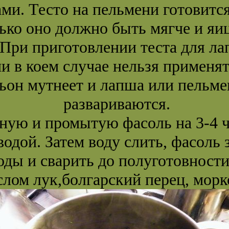
ми. Тесто на пельмени готовится
ько оно должно быть мягче и яиц
При приготовлении теста для ла
и в коем случае нельзя применят
льон мутнеет и лапша или пельм
развариваются.
ную и промытую фасоль на 3-4 ч
одой. Затем воду слить, фасоль з
ды и сварить до полуготовности
слом лук,болгарский перец, морк