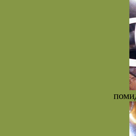
помид