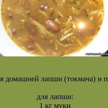
я домашней лапши (токмача) и 
для лапши:
1 кг муки