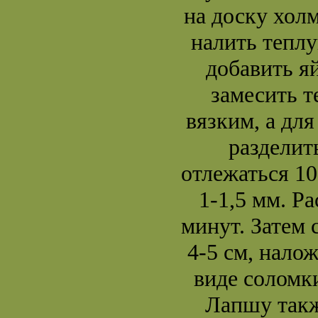
на доску холм
налить тепл
добавить я
замесить т
вязким, а для
разделит
отлежаться 10
1-1,5 мм. Р
минут. Затем 
4-5 см, нало
виде соломк
Лапшу такж