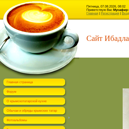
Пятница, 07.08.2026, 08:02
Приветствую Вас
Мусафир-
Главная
|
Регистрация
|
Вход
Сайт Ибадла
Главная страница
Форум
О крымскотатарской кухне
Обычаи и обряды крымских татар
Фотоальбомы