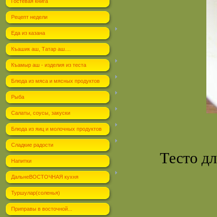
Гостевая книга
Рецепт недели
Еда из казана
Къашик аш, Татар аш....
Къамыр аш - изделия из теста
Блюда из мяса и мясных продуктов
Рыба
Салаты, соусы, закуски
Блюда из яиц и молочных продуктов
Сладкие радости
Тесто дл
Напитки
ДальнеВОСТОЧНАЯ кухня
Туршулар(соленья)
Приправы в восточной...