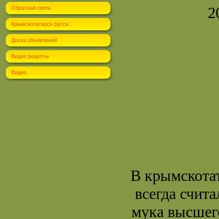
2
Обратная связь
Крымскотатарск-русск...
Доска объявлений
Видео рецепты
Видео
В крымскота
всегда счит
мука высшего