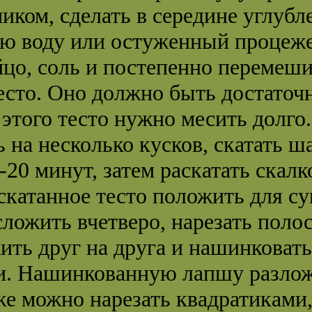
иком, сделать в середине углубле
ую воду или остуженный процеж
йцо, соль и постепенно перемеши
есто. Оно должно быть достаточ
 этого тесто нужно месить долго.
ь на несколько кусков, скатать ш
-20 минут, затем раскатать скал
аскатанное тесто положить для с
сложить вчетверо, нарезать пол
жить друг на друга и нашинковать
и. Нашинкованную лапшу разлож
е можно нарезать квадратиками