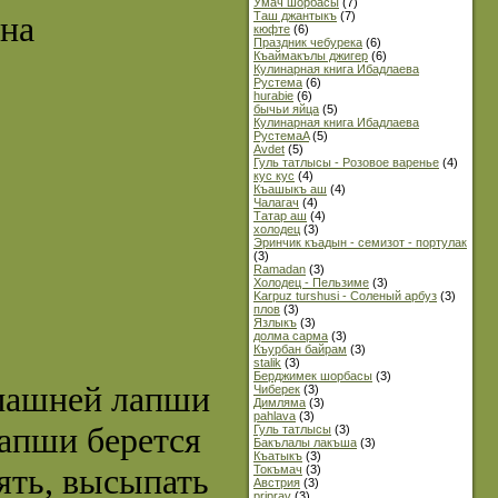
Умач шорбасы
(7)
она
Таш джантыкъ
(7)
кюфте
(6)
Праздник чебурека
(6)
Къаймакълы джигер
(6)
Кулинарная книга Ибадлаева
Рустема
(6)
hurabie
(6)
бычьи яйца
(5)
Кулинарная книга Ибадлаева
РустемаA
(5)
Avdet
(5)
Гуль татлысы - Розовое варенье
(4)
кус кус
(4)
Къашыкъ аш
(4)
Чалагач
(4)
Татар аш
(4)
холодец
(3)
Эринчик къадын - семизот - портулак
(3)
Ramadan
(3)
Холодец - Пельзиме
(3)
Karpuz turshusi - Cоленый арбуз
(3)
плов
(3)
Язлыкъ
(3)
долма сарма
(3)
Къурбан байрам
(3)
stalik
(3)
Берджимек шорбасы
(3)
омашней лапши
Чиберек
(3)
Димляма
(3)
pahlava
(3)
лапши берется
Гуль татлысы
(3)
Бакълалы лакъша
(3)
Къатыкъ
(3)
ять, высыпать
Токъмач
(3)
Австрия
(3)
priprav
(3)