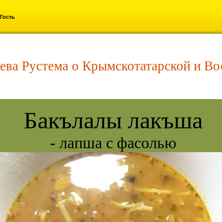
Гость
ева Рустема о Крымскотатарской и Во
Бакълалы лакъша
- лапша с фасолью