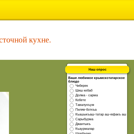
сточной кухне.
Наш опрос
Ваше любимое крымскотатарское
блюдо
Чиберек
Шиш кебаб
Долма - сарма
Кобете
Тавалукъум
Пиляв-боткъа
Къашыкъаш-татар аш-юфакъ аш
Сарыбурма
Джантыкъ
Къаурмалар
Шорбалар