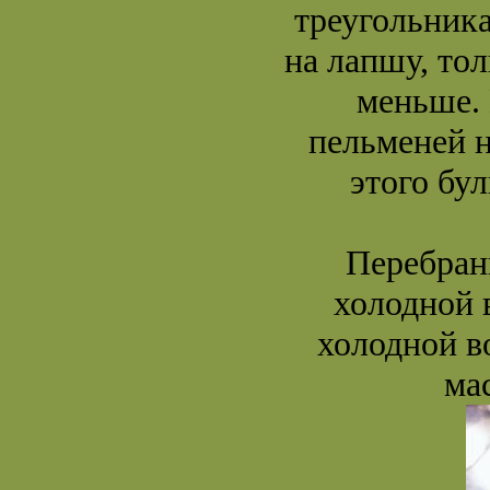
треугольника
на лапшу, тол
меньше. 
пельменей н
этого бу
Перебран
холодной в
холодной во
ма