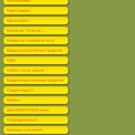
Гостевая книга
Рецепт недели
Еда из казана
Къашик аш, Татар аш....
Къамыр аш - изделия из теста
Блюда из мяса и мясных продуктов
Рыба
Салаты, соусы, закуски
Блюда из яиц и молочных продуктов
Сладкие радости
Напитки
ДальнеВОСТОЧНАЯ кухня
Туршулар(соленья)
Приправы в восточной...