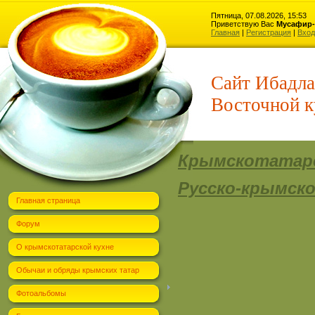
Пятница, 07.08.2026, 15:53
Приветствую Вас
Мусафир-
Главная
|
Регистрация
|
Вход
Сайт Ибадла
Восточной к
Крымскотатарс
Русско-крымск
Главная страница
Форум
О крымскотатарской кухне
Обычаи и обряды крымских татар
Фотоальбомы