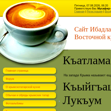
Пятница, 07.08.2026, 06:20
Приветствую Вас
Мусафир-
Главная
|
Регистрация
|
Вход
Сайт Ибадла
Восточной к
Къатлам
Главная страница
На западе Крыма называют ещ
Форум
Къыйгъа
О крымскотатарской кухне
Лукъум
Обычаи и обряды крымских татар
Фотоальбомы