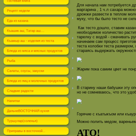
Гостевая книга
Для начала нам потребуется др
маргарина , 1 ч.л сахара можно
Рецепт недели
дрожжи развести в теплом моло
муку, что бы было тесто не сил
Еда из казана
Как тесто дошло, ставим казан
Къашик аш, Татар аш....
необходимое количество расти
тарелку с водой - смачивать ру
Къамыр аш - изделия из теста
начинаем сам процесс пригото
теста колобки теста размером, 
стараясь выдержать окружность
Блюда из мяса и мясных продуктов
Рыба
Жарим пока самим цвет не понр
Салаты, соусы, закуски
Блюда из яиц и молочных продуктов
В старину наши бабушки эту оп
Сладкие радости
но не сомневаюсь, что это удоб
Напитки
ДальнеВОСТОЧНАЯ кухня
Горячие с къатыкъом или къаурма
Туршулар(соленья)
Можно полить медом, вареньем
АТО!
Приправы в восточной...