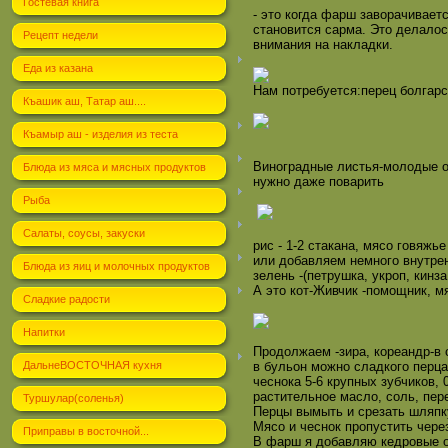
Гостевая книга
- это когда фарш заворачиваетс
становится сарма. Это делалос
Рецепт недели
внимания на накладки.
Еда из казана
Нам потребуется:перец болгар
Къашик аш, Татар аш....
Къамыр аш - изделия из теста
Виноградные листья-молодые о
Блюда из мяса и мясных продуктов
нужно даже поварить
Рыба
Салаты, соусы, закуски
рис - 1-2 стакана, мясо говяж
или добавляем немного внутрен
Блюда из яиц и молочных продуктов
зелень -(петрушка, укроп, кинз
А это кот-Живчик -помощник, мя
Сладкие радости
Напитки
Продолжаем -зира, кореандр-в 
ДальнеВОСТОЧНАЯ кухня
в бульон можно сладкого перца
чеснока 5-6 крупных зубчиков, 
растительное масло, соль, пер
Туршулар(соленья)
Перцы вымыть и срезать шляпку
Мясо и чеснок пропустить чере
Приправы в восточной...
В фарш я добавляю кедровые о