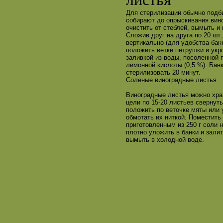
Для стерилизации обычно подб
собирают до опрыскивания вин
очистить от стеблей, вымыть и
Сложив друг на друга по 20 шт.
вертикально (для удобства бан
положить ветки петрушки и укр
заливкой из воды, посоленной 
лимонной кислоты (0,5 %). Бан
стерилизовать 20 минут.
Соленые виноградные листья
Виноградные листья можно хран
цели по 15-20 листьев свернуть
положить по веточке мяты или 
обмотать их ниткой. Поместить
приготовленным из 250 г соли 
плотно уложить в банки и зал
вымыть в холодной воде.