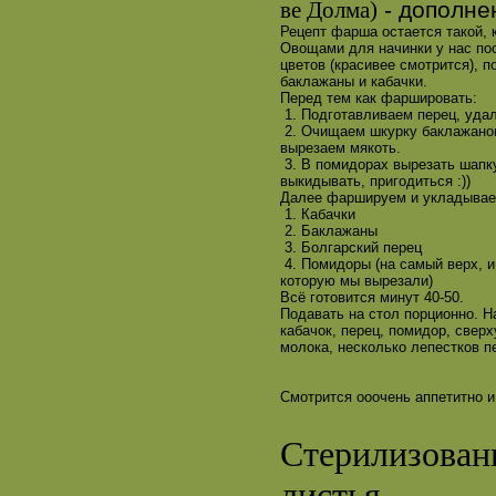
- дополне
ве Долма)
Рецепт фарша остается такой, 
Овощами для начинки у нас по
цветов (красивее смотрится), 
баклажаны и кабачки.
Перед тем как фаршировать:
1. Подготавливаем перец, уда
2. Очищаем шкурку баклажанов,
вырезаем мякоть.
3. В помидорах вырезать шапку
выкидывать, пригодиться :))
Далее фаршируем и укладываем
1. Кабачки
2. Баклажаны
3. Болгарский перец
4. Помидоры (на самый верх, 
которую мы вырезали)
Всё готовится минут 40-50.
Подавать на стол порционно. 
кабачок, перец, помидор, свер
молока, несколько лепестков п
Смотрится ооочень аппетитно и
Стерилизован
листья