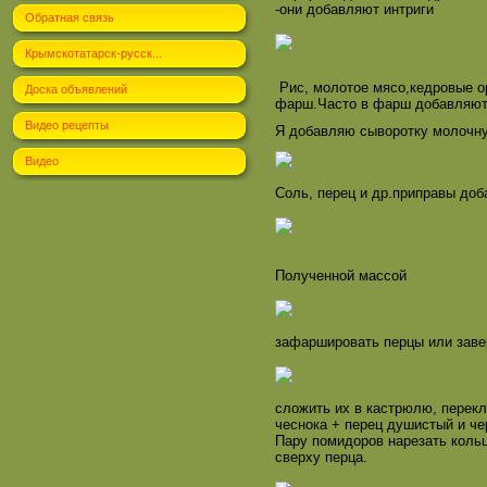
-они добавляют интриги
Обратная связь
Крымскотатарск-русск...
Рис, молотое мясо,кедровые о
Доска объявлений
фарш.Часто в фарш добавляют
Видео рецепты
Я добавляю сыворотку молочную
Видео
Соль, перец и др.приправы доба
Полученной массой
зафаршировать перцы или заве
сложить их в кастрюлю, перекл
чеснока + перец душистый и че
Пару помидоров нарезать кольц
сверху перца.