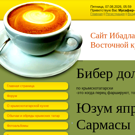
Пятница, 07.08.2026, 05:59
Приветствую Вас
Мусафир-
Главная
|
Регистрация
|
Вход
Сайт Ибадла
Восточной к
Бибер до
Главная страница
по крымскотатарски
-это когда перец фаршируют, т
Форум
Юзум яп
О крымскотатарской кухне
Обычаи и обряды крымских татар
Сармасы
Фотоальбомы