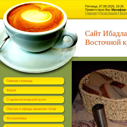
Пятница, 07.08.2026, 10:26
Приветствую Вас
Мусафир-
Главная
|
Регистрация
|
Вход
Сайт Ибадла
Восточной к
Главная страница
Форум
О крымскотатарской кухне
Обычаи и обряды крымских татар
Фотоальбомы