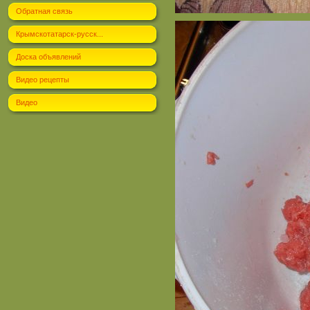
Обратная связь
Крымскотатарск-русск...
Доска объявлений
Видео рецепты
Видео