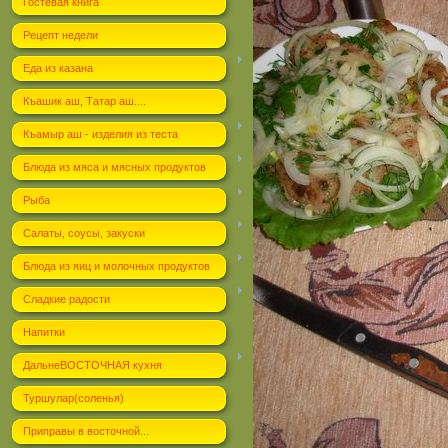
Гостевая книга
Рецепт недели
Еда из казана
Къашик аш, Татар аш....
Къамыр аш - изделия из теста
Блюда из мяса и мясных продуктов
Рыба
Салаты, соусы, закуски
Блюда из яиц и молочных продуктов
Сладкие радости
Напитки
ДальнеВОСТОЧНАЯ кухня
Туршулар(соленья)
Приправы в восточной...