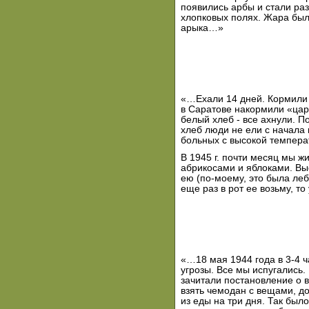
появились арбы и стали ра
хлопковых полях. Жара была
арыка…»
«…Ехали 14 дней. Кормили 
в Саратове накормили «цар
белый хлеб - все ахнули. П
хлеб люди не ели с начала
больных с высокой темпера
В 1945 г. почти месяц мы ж
абрикосами и яблоками. Вы
ею (по-моему, это была леб
еще раз в рот ее возьму, т
«…18 мая 1944 года в 3-4 ч
угрозы. Все мы испугались
зачитали постановление о 
взять чемодан с вещами, д
из еды на три дня. Так был