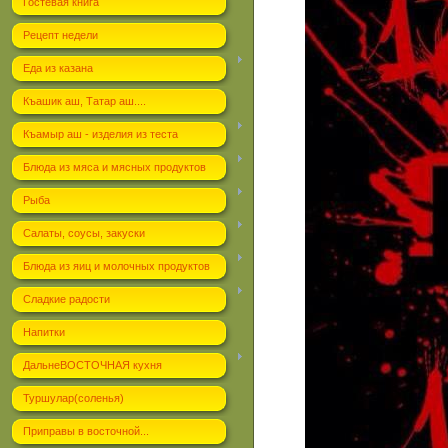
Гостевая книга
Рецепт недели
Еда из казана
Къашик аш, Татар аш....
Къамыр аш - изделия из теста
Блюда из мяса и мясных продуктов
Рыба
Салаты, соусы, закуски
Блюда из яиц и молочных продуктов
Сладкие радости
Напитки
ДальнеВОСТОЧНАЯ кухня
Туршулар(соленья)
Приправы в восточной...