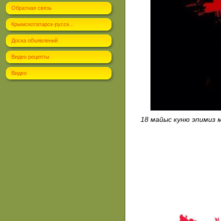
Обратная связь
Крымскотатарск-русск...
Доска объявлений
Видео рецепты
Видео
18 майыс куню эпимиз