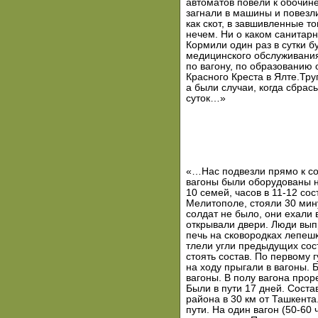
автоматов повели к обочине
загнали в машины и повезл
как скот, в завшивленные 
нечем. Ни о каком санитарн
Кормили один раз в сутки б
медицинского обслуживани
по вагону, по образованию 
Красного Креста в Ялте.Тр
а были случаи, когда сбрас
суток…»
«…Нас подвезли прямо к со
вагоны были оборудованы на
10 семей, часов в 11-12 со
Мелитополе, стояли 30 мину
солдат не было, они ехали 
открывали двери. Люди выпр
печь на сковородках лепешк
тлели угли предыдущих сост
стоять состав. По первому г
на ходу прыгали в вагоны.
вагоны. В полу вагона прор
Были в пути 17 дней. Соста
района в 30 км от Ташкента
пути. На один вагон (50-60 