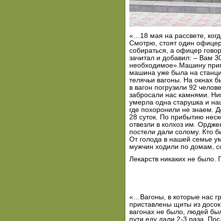
«…18 мая на рассвете, когд
Смотрю, стоят один офицер
собираться, а офицер говор
зачитал и добавил: – Вам 30
необходимое».Машину приг
машина уже была на станции
телячьи вагоны. На окнах б
в вагон погрузили 92 челов
забросали нас камнями. Ни
умерла одна старушка и наш
где похоронили не знаем. 
28 суток. По прибытию неск
отвезли в колхоз им. Ордже
постели дали солому. Кто б
От голода в нашей семье у
мужчин ходили по домам, с
Лекарств никаких не было
«…Вагоны, в которые нас гр
приставлены щиты из досок,
вагонах не было, людей был
пути еду дали 2-3 раза. По