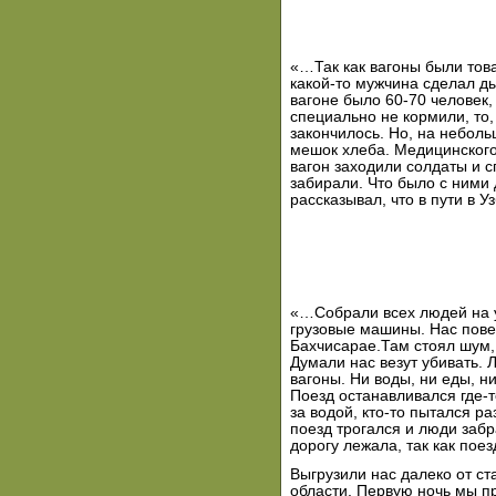
«…Так как вагоны были тов
какой-то мужчина сделал д
вагоне было 60-70 человек,
специально не кормили, то,
закончилось. Но, на неболь
мешок хлеба. Медицинского
вагон заходили солдаты и с
забирали. Что было с ними
рассказывал, что в пути в 
«…Собрали всех людей на у
грузовые машины. Нас пове
Бахчисарае.Там стоял шум,
Думали нас везут убивать. 
вагоны. Ни воды, ни еды, н
Поезд останавливался где-
за водой, кто-то пытался ра
поезд трогался и люди заб
дорогу лежала, так как поез
Выгрузили нас далеко от с
области. Первую ночь мы п