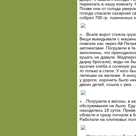
переехать в нашу комнату. 
Позже они от голода умерли
голода спасали сахарная с
собрал 700 гр. пшеничных к
«…Возле ворот стояла грузо
Вещи выкидывали с машины
повезли нас через Ай-Петр
автоматами. Погрузили в те
заполнены, что приходилось
кушать не давали. Медперсо
дырку бросали), воды не бы
кусочек хлеба и соленую ры
то только в степи. У кого б
лепешки на железке. А ино
у дороги, хоронить было н
двоих детей, сошла с ума…
«…Погрузили в вагоны, в ка
обслуживания не было. Еду 
находились 18 суток. Прив
области и сразу погнали в 
Работали на хлопковых по