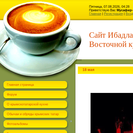
Пятница, 07.08.2026, 04:28
Приветствую Вас
Мусафир-
Главная
|
Регистрация
|
Вход
Сайт Ибадла
Восточной к
18 мая
Главная страница
Форум
О крымскотатарской кухне
Обычаи и обряды крымских татар
Фотоальбомы