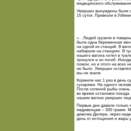
медицинского обслуживания
Умерших вынуждены были ос
15 суток. Привезли в Узбеки
«…Людей грузили в товарны
была одна беременная женщ
на одной из станций. В ваг
набирали на станциях. В ту
нашего вагона хотел в туале
тронулся и он погиб. Иногд
помои, но и этого на всех 
не было. Умерших оставляли
мы не знали.
Кормили нас 1 раз в день с
сухарями. На одного челове
После соленой рыбы очень 
во время остановок поезда
нашем вагоне умерших люд
Первые дни давали только 
иждивенцам – 300 грамм. Мо
девочка Диляра, через нед
день от истощения и жары