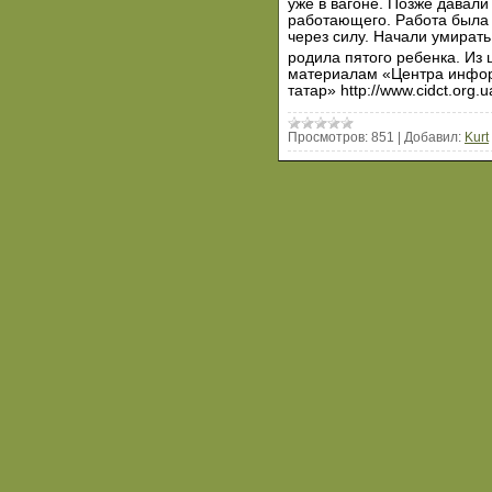
уже в вагоне. Позже давали 
работающего. Работа была 
через силу. Начали умирать
родила пятого ребенка. И
материалам «Центра инфор
татар» http://www.cidct.org.u
Просмотров:
851
|
Добавил:
Kurt